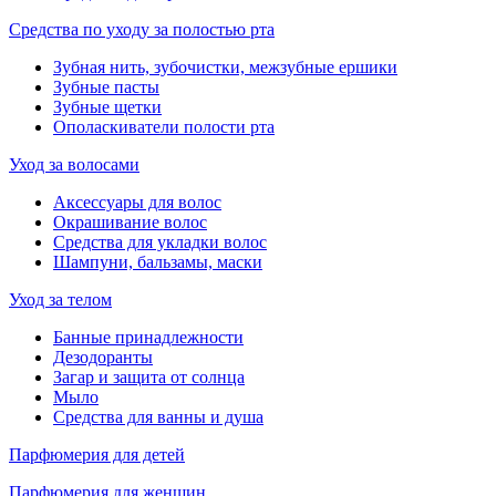
Средства по уходу за полостью рта
Зубная нить, зубочистки, межзубные ершики
Зубные пасты
Зубные щетки
Ополаскиватели полости рта
Уход за волосами
Аксессуары для волос
Окрашивание волос
Средства для укладки волос
Шампуни, бальзамы, маски
Уход за телом
Банные принадлежности
Дезодоранты
Загар и защита от солнца
Мыло
Средства для ванны и душа
Парфюмерия для детей
Парфюмерия для женщин