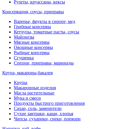
Рулеты, круассаны, кексы
Консервация, соусы, приправы
Варенье, фрукты в сиропе, мед
Грибные консервы
Кетчупы, томатные пасты, соусы
Майонезы
Мясные консервы
Овощные консервы
Рыбные консервы
Сгущенка
Специи, приправы, маринады
Крупа, макароны,бакалея
Крупы
Макаронные изделия
Масла растительные
Мука и смеси
Продукты быстрого приготовления
Сахар, соль, заменители
Сухие завтраки, каши, хлопья
Чипсы, сухарики, снеки, попкорн
Напитки, чай, кофе