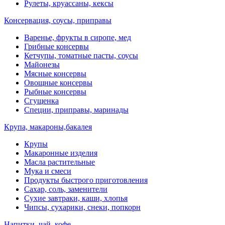
Рулеты, круассаны, кексы
Консервация, соусы, приправы
Варенье, фрукты в сиропе, мед
Грибные консервы
Кетчупы, томатные пасты, соусы
Майонезы
Мясные консервы
Овощные консервы
Рыбные консервы
Сгущенка
Специи, приправы, маринады
Крупа, макароны,бакалея
Крупы
Макаронные изделия
Масла растительные
Мука и смеси
Продукты быстрого приготовления
Сахар, соль, заменители
Сухие завтраки, каши, хлопья
Чипсы, сухарики, снеки, попкорн
Напитки, чай, кофе