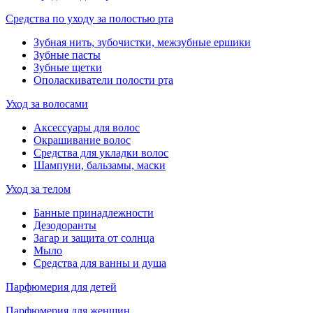
Средства по уходу за полостью рта
Зубная нить, зубочистки, межзубные ершики
Зубные пасты
Зубные щетки
Ополаскиватели полости рта
Уход за волосами
Аксессуары для волос
Окрашивание волос
Средства для укладки волос
Шампуни, бальзамы, маски
Уход за телом
Банные принадлежности
Дезодоранты
Загар и защита от солнца
Мыло
Средства для ванны и душа
Парфюмерия для детей
Парфюмерия для женщин