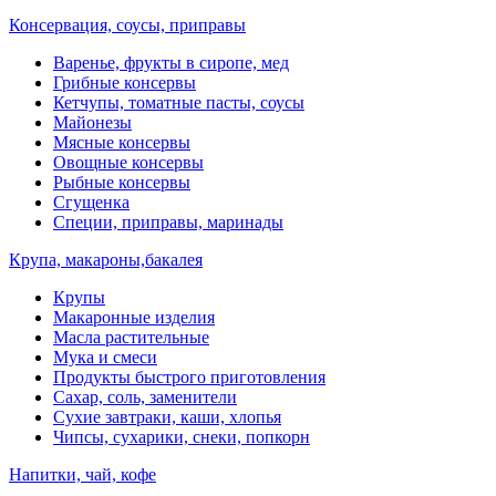
Консервация, соусы, приправы
Варенье, фрукты в сиропе, мед
Грибные консервы
Кетчупы, томатные пасты, соусы
Майонезы
Мясные консервы
Овощные консервы
Рыбные консервы
Сгущенка
Специи, приправы, маринады
Крупа, макароны,бакалея
Крупы
Макаронные изделия
Масла растительные
Мука и смеси
Продукты быстрого приготовления
Сахар, соль, заменители
Сухие завтраки, каши, хлопья
Чипсы, сухарики, снеки, попкорн
Напитки, чай, кофе