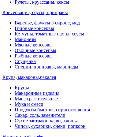
Рулеты, круассаны, кексы
Консервация, соусы, приправы
Варенье, фрукты в сиропе, мед
Грибные консервы
Кетчупы, томатные пасты, соусы
Майонезы
Мясные консервы
Овощные консервы
Рыбные консервы
Сгущенка
Специи, приправы, маринады
Крупа, макароны,бакалея
Крупы
Макаронные изделия
Масла растительные
Мука и смеси
Продукты быстрого приготовления
Сахар, соль, заменители
Сухие завтраки, каши, хлопья
Чипсы, сухарики, снеки, попкорн
Напитки, чай, кофе