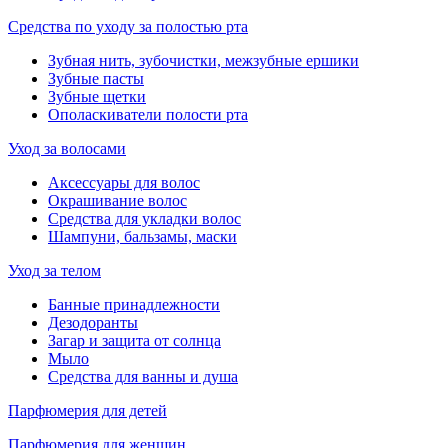
Средства по уходу за полостью рта
Зубная нить, зубочистки, межзубные ершики
Зубные пасты
Зубные щетки
Ополаскиватели полости рта
Уход за волосами
Аксессуары для волос
Окрашивание волос
Средства для укладки волос
Шампуни, бальзамы, маски
Уход за телом
Банные принадлежности
Дезодоранты
Загар и защита от солнца
Мыло
Средства для ванны и душа
Парфюмерия для детей
Парфюмерия для женщин