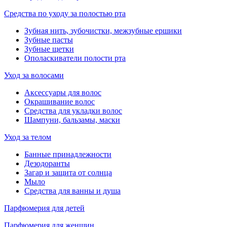
Средства по уходу за полостью рта
Зубная нить, зубочистки, межзубные ершики
Зубные пасты
Зубные щетки
Ополаскиватели полости рта
Уход за волосами
Аксессуары для волос
Окрашивание волос
Средства для укладки волос
Шампуни, бальзамы, маски
Уход за телом
Банные принадлежности
Дезодоранты
Загар и защита от солнца
Мыло
Средства для ванны и душа
Парфюмерия для детей
Парфюмерия для женщин