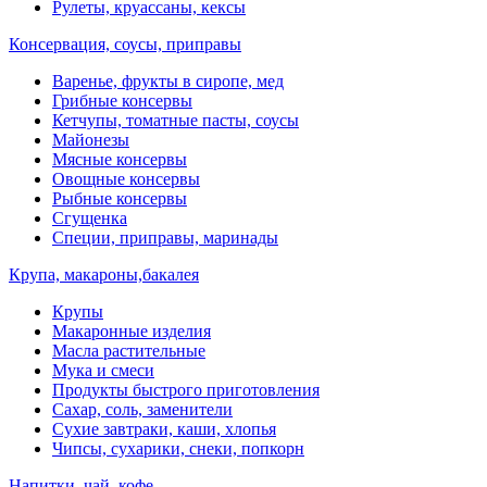
Рулеты, круассаны, кексы
Консервация, соусы, приправы
Варенье, фрукты в сиропе, мед
Грибные консервы
Кетчупы, томатные пасты, соусы
Майонезы
Мясные консервы
Овощные консервы
Рыбные консервы
Сгущенка
Специи, приправы, маринады
Крупа, макароны,бакалея
Крупы
Макаронные изделия
Масла растительные
Мука и смеси
Продукты быстрого приготовления
Сахар, соль, заменители
Сухие завтраки, каши, хлопья
Чипсы, сухарики, снеки, попкорн
Напитки, чай, кофе