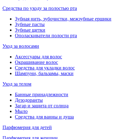
Средства по уходу за полостью рта
Зубная нить, зубочистки, межзубные ершики
Зубные пасты
Зубные щетки
Ополаскиватели полости рта
Уход за волосами
Аксессуары для волос
Окрашивание волос
Средства для укладки волос
Шампуни, бальзамы, маски
Уход за телом
Банные принадлежности
Дезодоранты
Загар и защита от солнца
Мыло
Средства для ванны и душа
Парфюмерия для детей
Парфюмерия для женщин