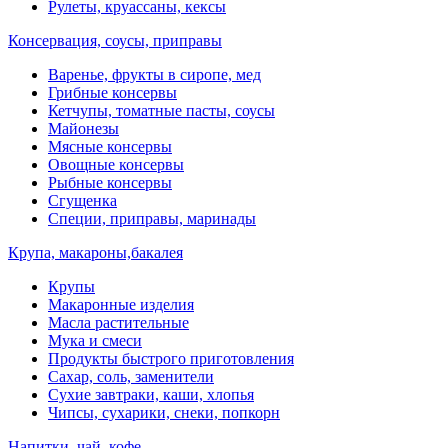
Рулеты, круассаны, кексы
Консервация, соусы, приправы
Варенье, фрукты в сиропе, мед
Грибные консервы
Кетчупы, томатные пасты, соусы
Майонезы
Мясные консервы
Овощные консервы
Рыбные консервы
Сгущенка
Специи, приправы, маринады
Крупа, макароны,бакалея
Крупы
Макаронные изделия
Масла растительные
Мука и смеси
Продукты быстрого приготовления
Сахар, соль, заменители
Сухие завтраки, каши, хлопья
Чипсы, сухарики, снеки, попкорн
Напитки, чай, кофе