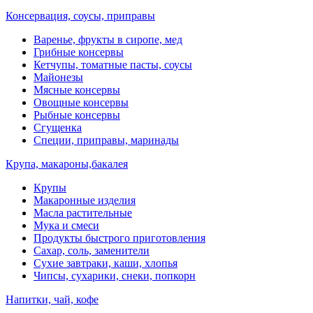
Консервация, соусы, приправы
Варенье, фрукты в сиропе, мед
Грибные консервы
Кетчупы, томатные пасты, соусы
Майонезы
Мясные консервы
Овощные консервы
Рыбные консервы
Сгущенка
Специи, приправы, маринады
Крупа, макароны,бакалея
Крупы
Макаронные изделия
Масла растительные
Мука и смеси
Продукты быстрого приготовления
Сахар, соль, заменители
Сухие завтраки, каши, хлопья
Чипсы, сухарики, снеки, попкорн
Напитки, чай, кофе