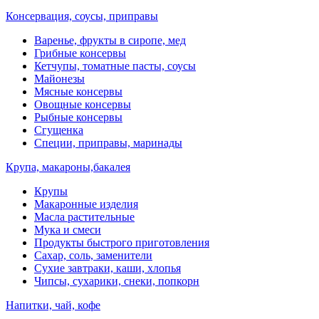
Консервация, соусы, приправы
Варенье, фрукты в сиропе, мед
Грибные консервы
Кетчупы, томатные пасты, соусы
Майонезы
Мясные консервы
Овощные консервы
Рыбные консервы
Сгущенка
Специи, приправы, маринады
Крупа, макароны,бакалея
Крупы
Макаронные изделия
Масла растительные
Мука и смеси
Продукты быстрого приготовления
Сахар, соль, заменители
Сухие завтраки, каши, хлопья
Чипсы, сухарики, снеки, попкорн
Напитки, чай, кофе