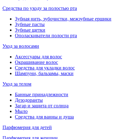
Средства по уходу за полостью рта
Зубная нить, зубочистки, межзубные ершики
Зубные пасты
Зубные щетки
Ополаскиватели полости рта
Уход за волосами
Аксессуары для волос
Окрашивание волос
Средства для укладки волос
Шампуни, бальзамы, маски
Уход за телом
Банные принадлежности
Дезодоранты
Загар и защита от солнца
Мыло
Средства для ванны и душа
Парфюмерия для детей
Парфюмерия для женщин