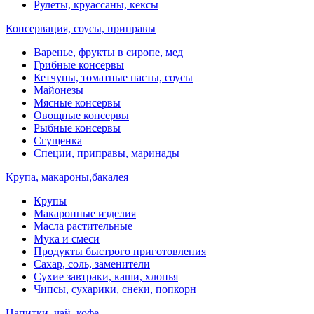
Рулеты, круассаны, кексы
Консервация, соусы, приправы
Варенье, фрукты в сиропе, мед
Грибные консервы
Кетчупы, томатные пасты, соусы
Майонезы
Мясные консервы
Овощные консервы
Рыбные консервы
Сгущенка
Специи, приправы, маринады
Крупа, макароны,бакалея
Крупы
Макаронные изделия
Масла растительные
Мука и смеси
Продукты быстрого приготовления
Сахар, соль, заменители
Сухие завтраки, каши, хлопья
Чипсы, сухарики, снеки, попкорн
Напитки, чай, кофе