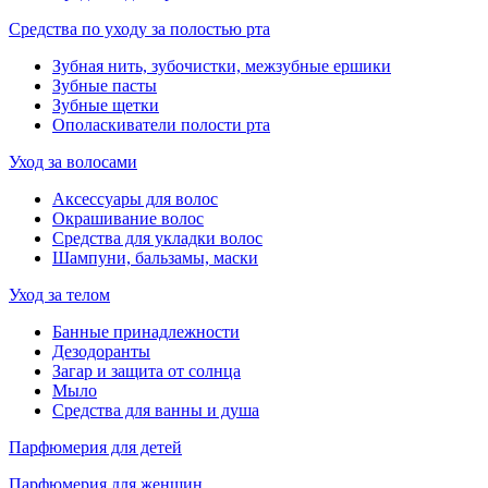
Средства по уходу за полостью рта
Зубная нить, зубочистки, межзубные ершики
Зубные пасты
Зубные щетки
Ополаскиватели полости рта
Уход за волосами
Аксессуары для волос
Окрашивание волос
Средства для укладки волос
Шампуни, бальзамы, маски
Уход за телом
Банные принадлежности
Дезодоранты
Загар и защита от солнца
Мыло
Средства для ванны и душа
Парфюмерия для детей
Парфюмерия для женщин