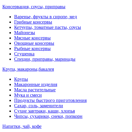
Консервация, соусы, приправы
Варенье, фрукты в сиропе, мед
Грибные консервы
Кетчупы, томатные пасты, соусы
Майонезы
Мясные консервы
Овощные консервы
Рыбные консервы
Сгущенка
Специи, приправы, маринады
Крупа, макароны,бакалея
Крупы
Макаронные изделия
Масла растительные
Мука и смеси
Продукты быстрого приготовления
Сахар, соль, заменители
Сухие завтраки, каши, хлопья
Чипсы, сухарики, снеки, попкорн
Напитки, чай, кофе