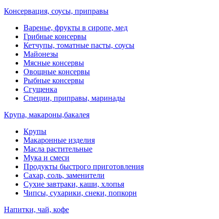
Консервация, соусы, приправы
Варенье, фрукты в сиропе, мед
Грибные консервы
Кетчупы, томатные пасты, соусы
Майонезы
Мясные консервы
Овощные консервы
Рыбные консервы
Сгущенка
Специи, приправы, маринады
Крупа, макароны,бакалея
Крупы
Макаронные изделия
Масла растительные
Мука и смеси
Продукты быстрого приготовления
Сахар, соль, заменители
Сухие завтраки, каши, хлопья
Чипсы, сухарики, снеки, попкорн
Напитки, чай, кофе