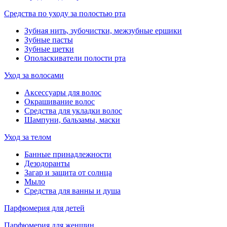
Средства по уходу за полостью рта
Зубная нить, зубочистки, межзубные ершики
Зубные пасты
Зубные щетки
Ополаскиватели полости рта
Уход за волосами
Аксессуары для волос
Окрашивание волос
Средства для укладки волос
Шампуни, бальзамы, маски
Уход за телом
Банные принадлежности
Дезодоранты
Загар и защита от солнца
Мыло
Средства для ванны и душа
Парфюмерия для детей
Парфюмерия для женщин