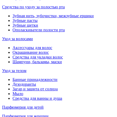
Средства по уходу за полостью рта
Зубная нить, зубочистки, межзубные ершики
Зубные пасты
Зубные щетки
Ополаскиватели полости рта
Уход за волосами
Аксессуары для волос
Окрашивание волос
Средства для укладки волос
Шампуни, бальзамы, маски
Уход за телом
Банные принадлежности
Дезодоранты
Загар и защита от солнца
Мыло
Средства для ванны и душа
Парфюмерия для детей
Парфюмерия для женщин