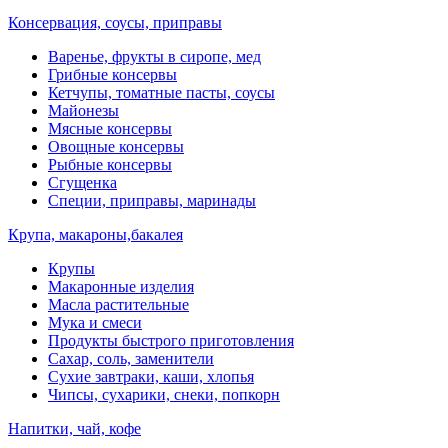
Консервация, соусы, приправы
Варенье, фрукты в сиропе, мед
Грибные консервы
Кетчупы, томатные пасты, соусы
Майонезы
Мясные консервы
Овощные консервы
Рыбные консервы
Сгущенка
Специи, приправы, маринады
Крупа, макароны,бакалея
Крупы
Макаронные изделия
Масла растительные
Мука и смеси
Продукты быстрого приготовления
Сахар, соль, заменители
Сухие завтраки, каши, хлопья
Чипсы, сухарики, снеки, попкорн
Напитки, чай, кофе