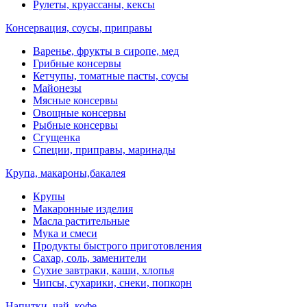
Рулеты, круассаны, кексы
Консервация, соусы, приправы
Варенье, фрукты в сиропе, мед
Грибные консервы
Кетчупы, томатные пасты, соусы
Майонезы
Мясные консервы
Овощные консервы
Рыбные консервы
Сгущенка
Специи, приправы, маринады
Крупа, макароны,бакалея
Крупы
Макаронные изделия
Масла растительные
Мука и смеси
Продукты быстрого приготовления
Сахар, соль, заменители
Сухие завтраки, каши, хлопья
Чипсы, сухарики, снеки, попкорн
Напитки, чай, кофе