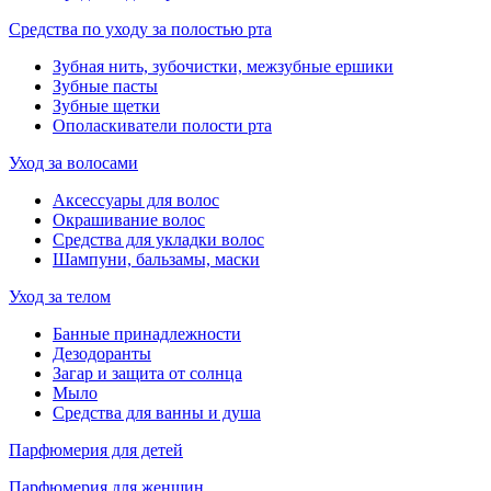
Средства по уходу за полостью рта
Зубная нить, зубочистки, межзубные ершики
Зубные пасты
Зубные щетки
Ополаскиватели полости рта
Уход за волосами
Аксессуары для волос
Окрашивание волос
Средства для укладки волос
Шампуни, бальзамы, маски
Уход за телом
Банные принадлежности
Дезодоранты
Загар и защита от солнца
Мыло
Средства для ванны и душа
Парфюмерия для детей
Парфюмерия для женщин