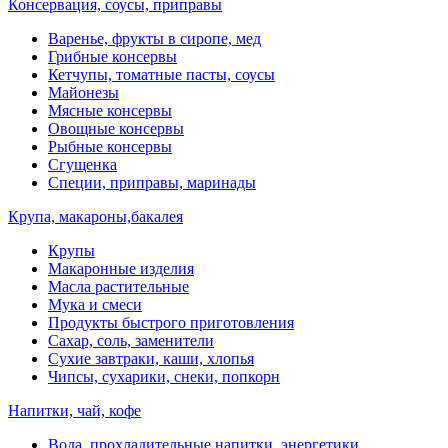
Консервация, соусы, приправы
Варенье, фрукты в сиропе, мед
Грибные консервы
Кетчупы, томатные пасты, соусы
Майонезы
Мясные консервы
Овощные консервы
Рыбные консервы
Сгущенка
Специи, приправы, маринады
Крупа, макароны,бакалея
Крупы
Макаронные изделия
Масла растительные
Мука и смеси
Продукты быстрого приготовления
Сахар, соль, заменители
Сухие завтраки, каши, хлопья
Чипсы, сухарики, снеки, попкорн
Напитки, чай, кофе
Вода, прохладительные напитки, энергетики