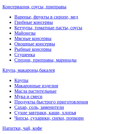
Консервация, соусы, приправы
Варенье, фрукты в сиропе, мед
Грибные консервы
Кетчупы, томатные пасты, соусы
Майонезы
Мясные консервы
Овощные консервы
Рыбные консервы
Сгущенка
Специи, приправы, маринады
Крупа, макароны,бакалея
Крупы
Макаронные изделия
Масла растительные
Мука и смеси
Продукты быстрого приготовления
Сахар, соль, заменители
Сухие завтраки, каши, хлопья
Чипсы, сухарики, снеки, попкорн
Напитки, чай, кофе