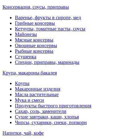
Консервация, соусы, приправы
Варенье, фрукты в сиропе, мед
Грибные консервы
Кетчупы, томатные пасты, соусы
Майонезы
Мясные консервы
Овощные консервы
Рыбные консервы
Сгущенка
Специи, приправы, маринады
Крупа, макароны,бакалея
Крупы
Макаронные изделия
Масла растительные
Мука и смеси
Продукты быстрого приготовления
Сахар, соль, заменители
Сухие завтраки, каши, хлопья
Чипсы, сухарики, снеки, попкорн
Напитки, чай, кофе