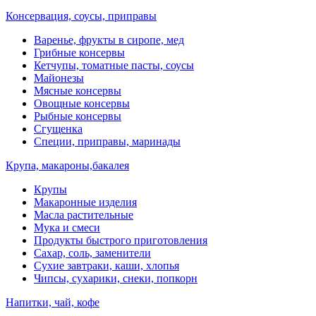
Консервация, соусы, приправы
Варенье, фрукты в сиропе, мед
Грибные консервы
Кетчупы, томатные пасты, соусы
Майонезы
Мясные консервы
Овощные консервы
Рыбные консервы
Сгущенка
Специи, приправы, маринады
Крупа, макароны,бакалея
Крупы
Макаронные изделия
Масла растительные
Мука и смеси
Продукты быстрого приготовления
Сахар, соль, заменители
Сухие завтраки, каши, хлопья
Чипсы, сухарики, снеки, попкорн
Напитки, чай, кофе