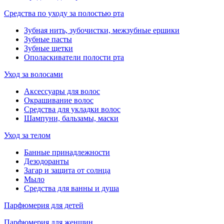
Средства по уходу за полостью рта
Зубная нить, зубочистки, межзубные ершики
Зубные пасты
Зубные щетки
Ополаскиватели полости рта
Уход за волосами
Аксессуары для волос
Окрашивание волос
Средства для укладки волос
Шампуни, бальзамы, маски
Уход за телом
Банные принадлежности
Дезодоранты
Загар и защита от солнца
Мыло
Средства для ванны и душа
Парфюмерия для детей
Парфюмерия для женщин