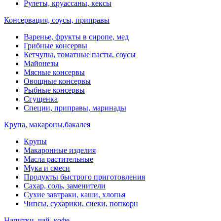
Рулеты, круассаны, кексы
Консервация, соусы, приправы
Варенье, фрукты в сиропе, мед
Грибные консервы
Кетчупы, томатные пасты, соусы
Майонезы
Мясные консервы
Овощные консервы
Рыбные консервы
Сгущенка
Специи, приправы, маринады
Крупа, макароны,бакалея
Крупы
Макаронные изделия
Масла растительные
Мука и смеси
Продукты быстрого приготовления
Сахар, соль, заменители
Сухие завтраки, каши, хлопья
Чипсы, сухарики, снеки, попкорн
Напитки, чай, кофе