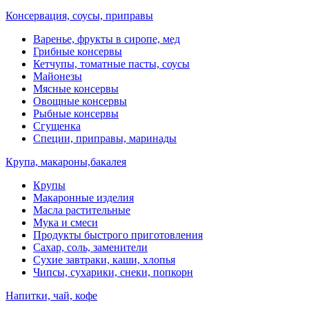
Консервация, соусы, приправы
Варенье, фрукты в сиропе, мед
Грибные консервы
Кетчупы, томатные пасты, соусы
Майонезы
Мясные консервы
Овощные консервы
Рыбные консервы
Сгущенка
Специи, приправы, маринады
Крупа, макароны,бакалея
Крупы
Макаронные изделия
Масла растительные
Мука и смеси
Продукты быстрого приготовления
Сахар, соль, заменители
Сухие завтраки, каши, хлопья
Чипсы, сухарики, снеки, попкорн
Напитки, чай, кофе