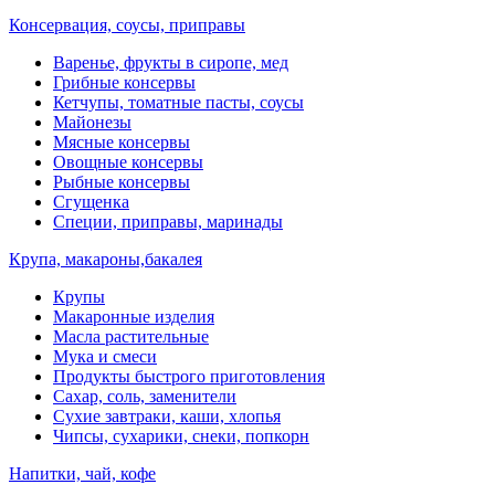
Консервация, соусы, приправы
Варенье, фрукты в сиропе, мед
Грибные консервы
Кетчупы, томатные пасты, соусы
Майонезы
Мясные консервы
Овощные консервы
Рыбные консервы
Сгущенка
Специи, приправы, маринады
Крупа, макароны,бакалея
Крупы
Макаронные изделия
Масла растительные
Мука и смеси
Продукты быстрого приготовления
Сахар, соль, заменители
Сухие завтраки, каши, хлопья
Чипсы, сухарики, снеки, попкорн
Напитки, чай, кофе