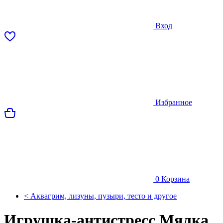
Вход
Избранное
0
Корзина
< Аквагрим, лизуны, пузыри, тесто и другое
Игрушка-антистресс Мялка