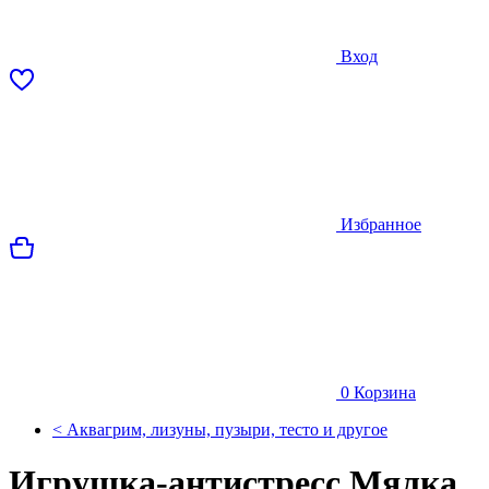
Вход
Избранное
0
Корзина
< Аквагрим, лизуны, пузыри, тесто и другое
Игрушка-антистресс Мялка