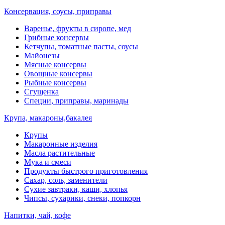
Консервация, соусы, приправы
Варенье, фрукты в сиропе, мед
Грибные консервы
Кетчупы, томатные пасты, соусы
Майонезы
Мясные консервы
Овощные консервы
Рыбные консервы
Сгущенка
Специи, приправы, маринады
Крупа, макароны,бакалея
Крупы
Макаронные изделия
Масла растительные
Мука и смеси
Продукты быстрого приготовления
Сахар, соль, заменители
Сухие завтраки, каши, хлопья
Чипсы, сухарики, снеки, попкорн
Напитки, чай, кофе