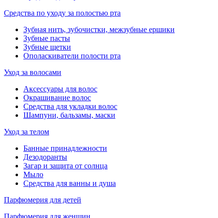
Средства по уходу за полостью рта
Зубная нить, зубочистки, межзубные ершики
Зубные пасты
Зубные щетки
Ополаскиватели полости рта
Уход за волосами
Аксессуары для волос
Окрашивание волос
Средства для укладки волос
Шампуни, бальзамы, маски
Уход за телом
Банные принадлежности
Дезодоранты
Загар и защита от солнца
Мыло
Средства для ванны и душа
Парфюмерия для детей
Парфюмерия для женщин