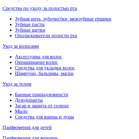
Средства по уходу за полостью рта
Зубная нить, зубочистки, межзубные ершики
Зубные пасты
Зубные щетки
Ополаскиватели полости рта
Уход за волосами
Аксессуары для волос
Окрашивание волос
Средства для укладки волос
Шампуни, бальзамы, маски
Уход за телом
Банные принадлежности
Дезодоранты
Загар и защита от солнца
Мыло
Средства для ванны и душа
Парфюмерия для детей
Парфюмерия для женщин