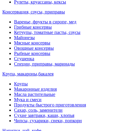
Рулеты, круассаны, кексы
Консервация, соусы, приправы
Варенье, фрукты в сиропе, мед
Грибные консервы
Кетчупы, томатные пасты, соусы
Майонезы
Мясные консервы
Овощные консервы
Рыбные консервы
Сгущенка
Специи, приправы, маринады
Крупа, макароны,бакалея
Крупы
Макаронные изделия
Масла растительные
Мука и смеси
Продукты быстрого приготовления
Сахар, соль, заменители
Сухие завтраки, каши, хлопья
Чипсы, сухарики, снеки, попкорн
Напитки, чай, кофе