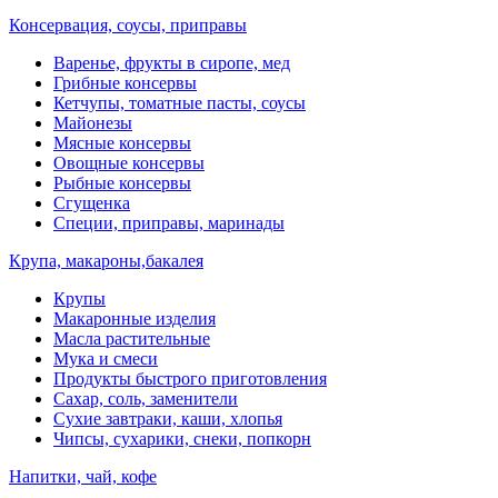
Консервация, соусы, приправы
Варенье, фрукты в сиропе, мед
Грибные консервы
Кетчупы, томатные пасты, соусы
Майонезы
Мясные консервы
Овощные консервы
Рыбные консервы
Сгущенка
Специи, приправы, маринады
Крупа, макароны,бакалея
Крупы
Макаронные изделия
Масла растительные
Мука и смеси
Продукты быстрого приготовления
Сахар, соль, заменители
Сухие завтраки, каши, хлопья
Чипсы, сухарики, снеки, попкорн
Напитки, чай, кофе