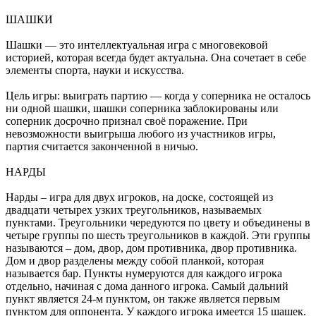
ШАШКИ
Шашки — это интеллектуальная игра с многовековой
историей, которая всегда будет актуальна. Она сочетает в себе
элементы спорта, науки и искусства.
Цель игры: выиграть партию — когда у соперника не осталось
ни одной шашки, шашки соперника заблокированы или
соперник досрочно признал своё поражение. При
невозможности выигрыша любого из участников игры,
партия считается законченной в ничью.
НАРДЫ
Нарды – игра для двух игроков, на доске, состоящей из
двадцати четырех узких треугольников, называемых
пунктами. Треугольники чередуются по цвету и объединены в
четыре группы по шесть треугольников в каждой. Эти группы
называются – дом, двор, дом противника, двор противника.
Дом и двор разделены между собой планкой, которая
называется бар. Пункты нумеруются для каждого игрока
отдельно, начиная с дома данного игрока. Самый дальний
пункт является 24-м пунктом, он также является первым
пунктом для оппонента. У каждого игрока имеется 15 шашек.