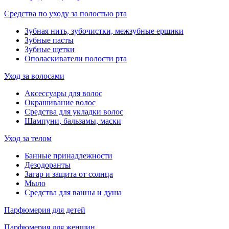
Средства по уходу за полостью рта
Зубная нить, зубочистки, межзубные ершики
Зубные пасты
Зубные щетки
Ополаскиватели полости рта
Уход за волосами
Аксессуары для волос
Окрашивание волос
Средства для укладки волос
Шампуни, бальзамы, маски
Уход за телом
Банные принадлежности
Дезодоранты
Загар и защита от солнца
Мыло
Средства для ванны и душа
Парфюмерия для детей
Парфюмерия для женщин