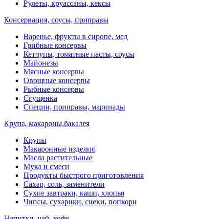
Рулеты, круассаны, кексы
Консервация, соусы, приправы
Варенье, фрукты в сиропе, мед
Грибные консервы
Кетчупы, томатные пасты, соусы
Майонезы
Мясные консервы
Овощные консервы
Рыбные консервы
Сгущенка
Специи, приправы, маринады
Крупа, макароны,бакалея
Крупы
Макаронные изделия
Масла растительные
Мука и смеси
Продукты быстрого приготовления
Сахар, соль, заменители
Сухие завтраки, каши, хлопья
Чипсы, сухарики, снеки, попкорн
Напитки, чай, кофе