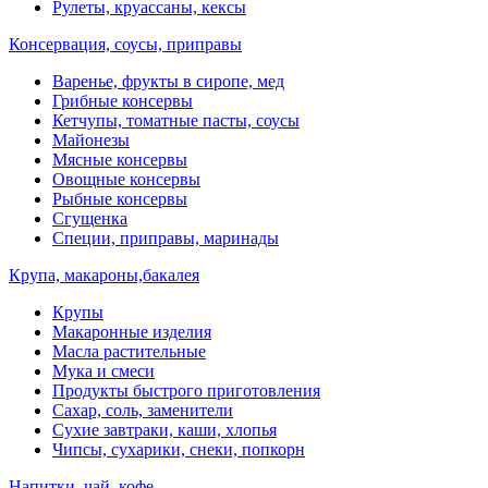
Рулеты, круассаны, кексы
Консервация, соусы, приправы
Варенье, фрукты в сиропе, мед
Грибные консервы
Кетчупы, томатные пасты, соусы
Майонезы
Мясные консервы
Овощные консервы
Рыбные консервы
Сгущенка
Специи, приправы, маринады
Крупа, макароны,бакалея
Крупы
Макаронные изделия
Масла растительные
Мука и смеси
Продукты быстрого приготовления
Сахар, соль, заменители
Сухие завтраки, каши, хлопья
Чипсы, сухарики, снеки, попкорн
Напитки, чай, кофе