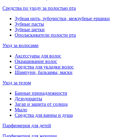
Средства по уходу за полостью рта
Зубная нить, зубочистки, межзубные ершики
Зубные пасты
Зубные щетки
Ополаскиватели полости рта
Уход за волосами
Аксессуары для волос
Окрашивание волос
Средства для укладки волос
Шампуни, бальзамы, маски
Уход за телом
Банные принадлежности
Дезодоранты
Загар и защита от солнца
Мыло
Средства для ванны и душа
Парфюмерия для детей
Парфюмерия для женщин