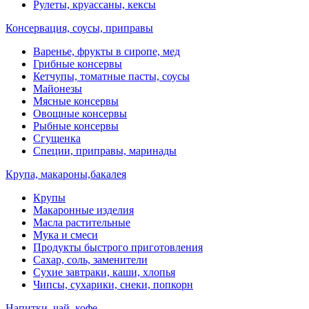
Рулеты, круассаны, кексы
Консервация, соусы, приправы
Варенье, фрукты в сиропе, мед
Грибные консервы
Кетчупы, томатные пасты, соусы
Майонезы
Мясные консервы
Овощные консервы
Рыбные консервы
Сгущенка
Специи, приправы, маринады
Крупа, макароны,бакалея
Крупы
Макаронные изделия
Масла растительные
Мука и смеси
Продукты быстрого приготовления
Сахар, соль, заменители
Сухие завтраки, каши, хлопья
Чипсы, сухарики, снеки, попкорн
Напитки, чай, кофе