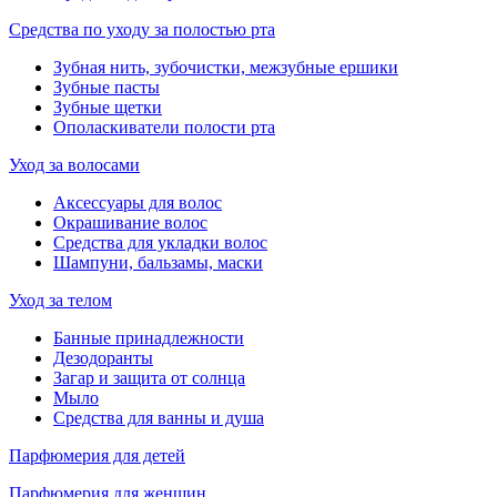
Средства по уходу за полостью рта
Зубная нить, зубочистки, межзубные ершики
Зубные пасты
Зубные щетки
Ополаскиватели полости рта
Уход за волосами
Аксессуары для волос
Окрашивание волос
Средства для укладки волос
Шампуни, бальзамы, маски
Уход за телом
Банные принадлежности
Дезодоранты
Загар и защита от солнца
Мыло
Средства для ванны и душа
Парфюмерия для детей
Парфюмерия для женщин