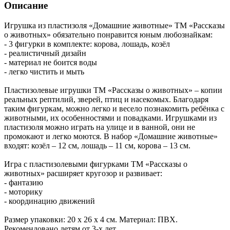
Описание
Игрушка из пластизоля «Домашние животные» ТМ «Рассказы
о животных» обязательно понравится юным любознайкам:
- 3 фигурки в комплекте: корова, лошадь, козёл
- реалистичный дизайн
- материал не боится воды
- легко чистить и мыть
Пластизолевые игрушки ТМ «Рассказы о животных» – копии
реальных рептилий, зверей, птиц и насекомых. Благодаря
таким фигуркам, можно легко и весело познакомить ребёнка с
животными, их особенностями и повадками. Игрушками из
пластизоля можно играть на улице и в ванной, они не
промокают и легко моются. В набор «Домашние животные»
входят: козёл – 12 см, лошадь – 11 см, корова – 13 см.
Игра с пластизолевыми фигурками ТМ «Рассказы о
животных» расширяет кругозор и развивает:
- фантазию
- моторику
- координацию движений
Размер упаковки: 20 х 26 х 4 см. Материал: ПВХ.
Рекомендовано детям от 3-х лет.