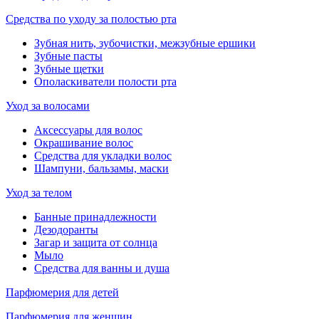
Средства по уходу за полостью рта
Зубная нить, зубочистки, межзубные ершики
Зубные пасты
Зубные щетки
Ополаскиватели полости рта
Уход за волосами
Аксессуары для волос
Окрашивание волос
Средства для укладки волос
Шампуни, бальзамы, маски
Уход за телом
Банные принадлежности
Дезодоранты
Загар и защита от солнца
Мыло
Средства для ванны и душа
Парфюмерия для детей
Парфюмерия для женщин