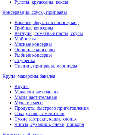
Рулеты, круассаны, кексы
Консервация, соусы, приправы
Варенье, фрукты в сиропе, мед
Грибные консервы
Кетчупы, томатные пасты, соусы
Майонезы
Мясные консервы
Овощные консервы
Рыбные консервы
Сгущенка
Специи, приправы, маринады
Крупа, макароны,бакалея
Крупы
Макаронные изделия
Масла растительные
Мука и смеси
Продукты быстрого приготовления
Сахар, соль, заменители
Сухие завтраки, каши, хлопья
Чипсы, сухарики, снеки, попкорн
Напитки, чай, кофе