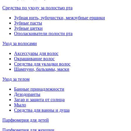
Средства по уходу за полостью рта
Зубная нить, зубочистки, межзубные ершики
Зубные пасты
Зубные щетки
Ополаскиватели полости рта
Уход за волосами
Аксессуары для волос
Окрашивание волос
Средства для укладки волос
Шампуни, бальзамы, маски
Уход за телом
Банные принадлежности
Дезодоранты
Загар и защита от солнца
Мыло
Средства для ванны и душа
Парфюмерия для детей
Парфюмерия для женщин