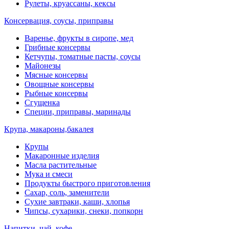
Рулеты, круассаны, кексы
Консервация, соусы, приправы
Варенье, фрукты в сиропе, мед
Грибные консервы
Кетчупы, томатные пасты, соусы
Майонезы
Мясные консервы
Овощные консервы
Рыбные консервы
Сгущенка
Специи, приправы, маринады
Крупа, макароны,бакалея
Крупы
Макаронные изделия
Масла растительные
Мука и смеси
Продукты быстрого приготовления
Сахар, соль, заменители
Сухие завтраки, каши, хлопья
Чипсы, сухарики, снеки, попкорн
Напитки, чай, кофе