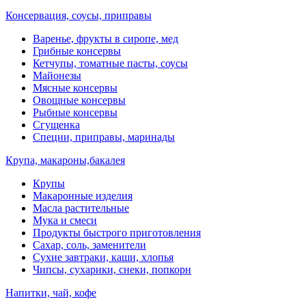
Консервация, соусы, приправы
Варенье, фрукты в сиропе, мед
Грибные консервы
Кетчупы, томатные пасты, соусы
Майонезы
Мясные консервы
Овощные консервы
Рыбные консервы
Сгущенка
Специи, приправы, маринады
Крупа, макароны,бакалея
Крупы
Макаронные изделия
Масла растительные
Мука и смеси
Продукты быстрого приготовления
Сахар, соль, заменители
Сухие завтраки, каши, хлопья
Чипсы, сухарики, снеки, попкорн
Напитки, чай, кофе