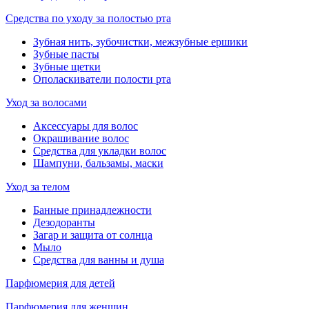
Средства по уходу за полостью рта
Зубная нить, зубочистки, межзубные ершики
Зубные пасты
Зубные щетки
Ополаскиватели полости рта
Уход за волосами
Аксессуары для волос
Окрашивание волос
Средства для укладки волос
Шампуни, бальзамы, маски
Уход за телом
Банные принадлежности
Дезодоранты
Загар и защита от солнца
Мыло
Средства для ванны и душа
Парфюмерия для детей
Парфюмерия для женщин