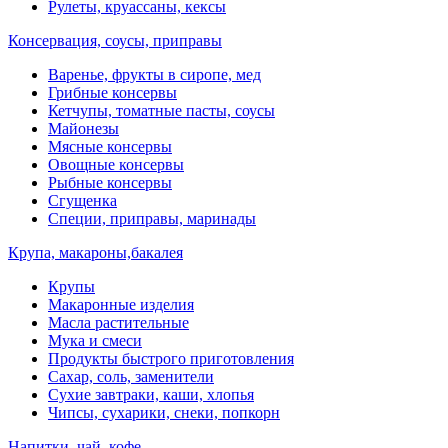
Рулеты, круассаны, кексы
Консервация, соусы, приправы
Варенье, фрукты в сиропе, мед
Грибные консервы
Кетчупы, томатные пасты, соусы
Майонезы
Мясные консервы
Овощные консервы
Рыбные консервы
Сгущенка
Специи, приправы, маринады
Крупа, макароны,бакалея
Крупы
Макаронные изделия
Масла растительные
Мука и смеси
Продукты быстрого приготовления
Сахар, соль, заменители
Сухие завтраки, каши, хлопья
Чипсы, сухарики, снеки, попкорн
Напитки, чай, кофе