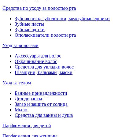
Средства по уходу за полостью рта
Зубная нить, зубочистки, межзубные ершики
Зубные пасты
Зубные щетки
Ополаскиватели полости рта
Уход за волосами
Аксессуары для волос
Окрашивание волос
Средства для укладки волос
Шампуни, бальзамы, маски
Уход за телом
Банные принадлежности
Дезодоранты
Загар и защита от солнца
Мыло
Средства для ванны и душа
Парфюмерия для детей
Парфюмерия для женщин