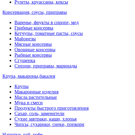
Рулеты, круассаны, кексы
Консервация, соусы, приправы
Варенье, фрукты в сиропе, мед
Грибные консервы
Кетчупы, томатные пасты, соусы
Майонезы
Мясные консервы
Овощные консервы
Рыбные консервы
Сгущенка
Специи, приправы, маринады
Крупа, макароны,бакалея
Крупы
Макаронные изделия
Масла растительные
Мука и смеси
Продукты быстрого приготовления
Сахар, соль, заменители
Сухие завтраки, каши, хлопья
Чипсы, сухарики, снеки, попкорн
Напитки, чай, кофе