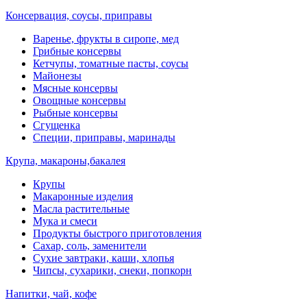
Консервация, соусы, приправы
Варенье, фрукты в сиропе, мед
Грибные консервы
Кетчупы, томатные пасты, соусы
Майонезы
Мясные консервы
Овощные консервы
Рыбные консервы
Сгущенка
Специи, приправы, маринады
Крупа, макароны,бакалея
Крупы
Макаронные изделия
Масла растительные
Мука и смеси
Продукты быстрого приготовления
Сахар, соль, заменители
Сухие завтраки, каши, хлопья
Чипсы, сухарики, снеки, попкорн
Напитки, чай, кофе