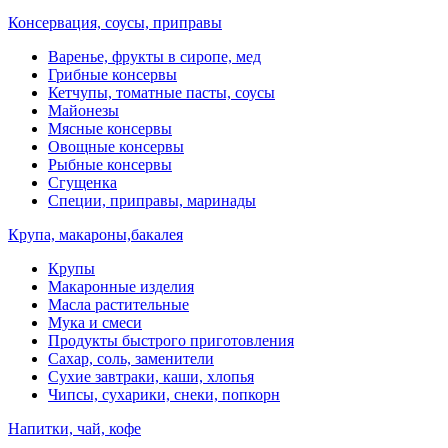
Консервация, соусы, приправы
Варенье, фрукты в сиропе, мед
Грибные консервы
Кетчупы, томатные пасты, соусы
Майонезы
Мясные консервы
Овощные консервы
Рыбные консервы
Сгущенка
Специи, приправы, маринады
Крупа, макароны,бакалея
Крупы
Макаронные изделия
Масла растительные
Мука и смеси
Продукты быстрого приготовления
Сахар, соль, заменители
Сухие завтраки, каши, хлопья
Чипсы, сухарики, снеки, попкорн
Напитки, чай, кофе