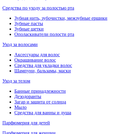
Средства по уходу за полостью рта
Зубная нить, зубочистки, межзубные ершики
Зубные пасты
Зубные щетки
Ополаскиватели полости рта
Уход за волосами
Аксессуары для волос
Окрашивание волос
Средства для укладки волос
Шампуни, бальзамы, маски
Уход за телом
Банные принадлежности
Дезодоранты
Загар и защита от солнца
Мыло
Средства для ванны и душа
Парфюмерия для детей
Парфюмерия для женщин