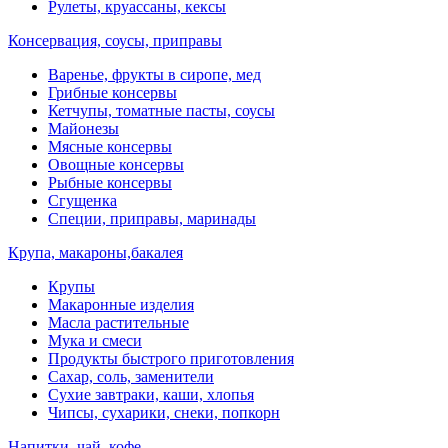
Рулеты, круассаны, кексы
Консервация, соусы, приправы
Варенье, фрукты в сиропе, мед
Грибные консервы
Кетчупы, томатные пасты, соусы
Майонезы
Мясные консервы
Овощные консервы
Рыбные консервы
Сгущенка
Специи, приправы, маринады
Крупа, макароны,бакалея
Крупы
Макаронные изделия
Масла растительные
Мука и смеси
Продукты быстрого приготовления
Сахар, соль, заменители
Сухие завтраки, каши, хлопья
Чипсы, сухарики, снеки, попкорн
Напитки, чай, кофе