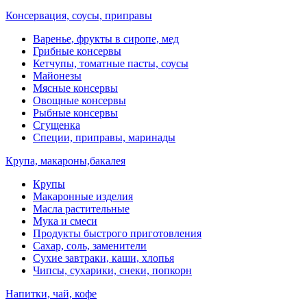
Консервация, соусы, приправы
Варенье, фрукты в сиропе, мед
Грибные консервы
Кетчупы, томатные пасты, соусы
Майонезы
Мясные консервы
Овощные консервы
Рыбные консервы
Сгущенка
Специи, приправы, маринады
Крупа, макароны,бакалея
Крупы
Макаронные изделия
Масла растительные
Мука и смеси
Продукты быстрого приготовления
Сахар, соль, заменители
Сухие завтраки, каши, хлопья
Чипсы, сухарики, снеки, попкорн
Напитки, чай, кофе