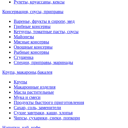
Рулеты, круассаны, кексы
Консервация, соусы, приправы
Варенье, фрукты в сиропе, мед
Грибные консервы
Кетчупы, томатные пасты, соусы
Майонезы
Мясные консервы
Овощные консервы
Рыбные консервы
Сгущенка
Специи, приправы, маринады
Крупа, макароны,бакалея
Крупы
Макаронные изделия
Масла растительные
Мука и смеси
Продукты быстрого приготовления
Сахар, соль, заменители
Сухие завтраки, каши, хлопья
Чипсы, сухарики, снеки, попкорн
Напитки, чай, кофе