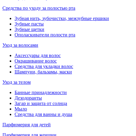
Средства по уходу за полостью рта
Зубная нить, зубочистки, межзубные ершики
Зубные пасты
Зубные щетки
Ополаскиватели полости рта
Уход за волосами
Аксессуары для волос
Окрашивание волос
Средства для укладки волос
Шампуни, бальзамы, маски
Уход за телом
Банные принадлежности
Дезодоранты
Загар и защита от солнца
Мыло
Средства для ванны и душа
Парфюмерия для детей
Парфюмерия для женщин