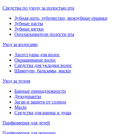
Средства по уходу за полостью рта
Зубная нить, зубочистки, межзубные ершики
Зубные пасты
Зубные щетки
Ополаскиватели полости рта
Уход за волосами
Аксессуары для волос
Окрашивание волос
Средства для укладки волос
Шампуни, бальзамы, маски
Уход за телом
Банные принадлежности
Дезодоранты
Загар и защита от солнца
Мыло
Средства для ванны и душа
Парфюмерия для детей
Парфюмерия для женщин