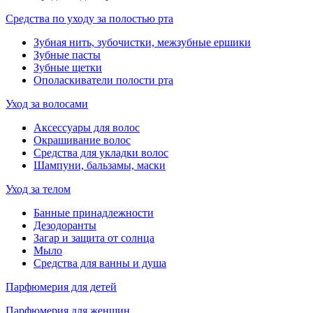
Средства по уходу за полостью рта
Зубная нить, зубочистки, межзубные ершики
Зубные пасты
Зубные щетки
Ополаскиватели полости рта
Уход за волосами
Аксессуары для волос
Окрашивание волос
Средства для укладки волос
Шампуни, бальзамы, маски
Уход за телом
Банные принадлежности
Дезодоранты
Загар и защита от солнца
Мыло
Средства для ванны и душа
Парфюмерия для детей
Парфюмерия для женщин