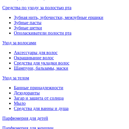
Средства по уходу за полостью рта
Зубная нить, зубочистки, межзубные ершики
Зубные пасты
Зубные щетки
Ополаскиватели полости рта
Уход за волосами
Аксессуары для волос
Окрашивание волос
Средства для укладки волос
Шампуни, бальзамы, маски
Уход за телом
Банные принадлежности
Дезодоранты
Загар и защита от солнца
Мыло
Средства для ванны и душа
Парфюмерия для детей
Парфюмерия для женщин