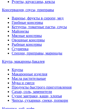
Рулеты, круассаны, кексы
Консервация, соусы, приправы
Варенье, фрукты в сиропе, мед
Грибные консервы
Кетчупы, томатные пасты, соусы
Майонезы
Мясные консервы
Овощные консервы
Рыбные консервы
Сгущенка
Специи, приправы, маринады
Крупа, макароны,бакалея
Крупы
Макаронные изделия
Масла растительные
Мука и смеси
Продукты быстрого приготовления
Сахар, соль, заменители
Сухие завтраки, каши, хлопья
Чипсы, сухарики, снеки, попкорн
Напитки, чай, кофе