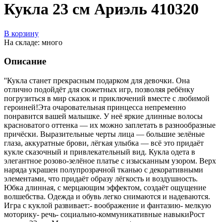
Кукла 23 см Ариэль 410320
В корзину
На складе: много
Описание
''Кукла станет прекрасным подарком для девочки. Она
отлично подойдёт для сюжетных игр, позволяя ребёнку
погрузиться в мир сказок и приключений вместе с любимой
героиней!Эта очаровательная принцесса непременно
понравится вашей малышке. У неё яркие длинные волосы
красноватого оттенка — их можно заплетать в разнообразные
причёски. Выразительные черты лица — большие зелёные
глаза, аккуратные брови, лёгкая улыбка — всё это придаёт
кукле сказочный и привлекательный вид. Кукла одета в
элегантное розово-зелёное платье с изысканным узором. Верх
наряда украшен полупрозрачной тканью с декоративными
элементами, что придаёт образу лёгкость и воздушность.
Юбка длинная, с мерцающим эффектом, создаёт ощущение
волшебства. Одежда и обувь легко снимаются и надеваются.
Игра с куклой развивает:- воображение и фантазию- мелкую
моторику- речь- социально-коммуникативные навыкиРост