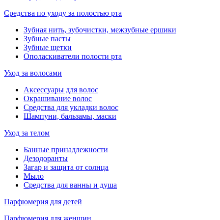
Средства по уходу за полостью рта
Зубная нить, зубочистки, межзубные ершики
Зубные пасты
Зубные щетки
Ополаскиватели полости рта
Уход за волосами
Аксессуары для волос
Окрашивание волос
Средства для укладки волос
Шампуни, бальзамы, маски
Уход за телом
Банные принадлежности
Дезодоранты
Загар и защита от солнца
Мыло
Средства для ванны и душа
Парфюмерия для детей
Парфюмерия для женщин