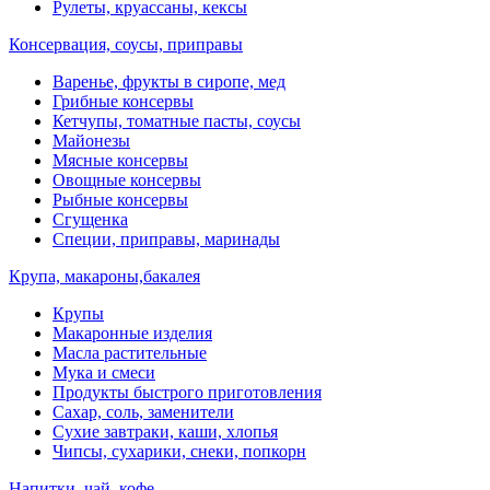
Рулеты, круассаны, кексы
Консервация, соусы, приправы
Варенье, фрукты в сиропе, мед
Грибные консервы
Кетчупы, томатные пасты, соусы
Майонезы
Мясные консервы
Овощные консервы
Рыбные консервы
Сгущенка
Специи, приправы, маринады
Крупа, макароны,бакалея
Крупы
Макаронные изделия
Масла растительные
Мука и смеси
Продукты быстрого приготовления
Сахар, соль, заменители
Сухие завтраки, каши, хлопья
Чипсы, сухарики, снеки, попкорн
Напитки, чай, кофе