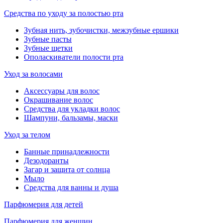
Средства по уходу за полостью рта
Зубная нить, зубочистки, межзубные ершики
Зубные пасты
Зубные щетки
Ополаскиватели полости рта
Уход за волосами
Аксессуары для волос
Окрашивание волос
Средства для укладки волос
Шампуни, бальзамы, маски
Уход за телом
Банные принадлежности
Дезодоранты
Загар и защита от солнца
Мыло
Средства для ванны и душа
Парфюмерия для детей
Парфюмерия для женщин