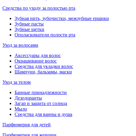
Средства по уходу за полостью рта
Зубная нить, зубочистки, межзубные ершики
Зубные пасты
Зубные щетки
Ополаскиватели полости рта
Уход за волосами
Аксессуары для волос
Окрашивание волос
Средства для укладки волос
Шампуни, бальзамы, маски
Уход за телом
Банные принадлежности
Дезодоранты
Загар и защита от солнца
Мыло
Средства для ванны и душа
Парфюмерия для детей
Парфюмерия для женщин