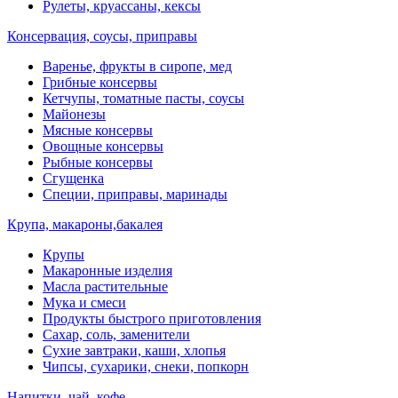
Рулеты, круассаны, кексы
Консервация, соусы, приправы
Варенье, фрукты в сиропе, мед
Грибные консервы
Кетчупы, томатные пасты, соусы
Майонезы
Мясные консервы
Овощные консервы
Рыбные консервы
Сгущенка
Специи, приправы, маринады
Крупа, макароны,бакалея
Крупы
Макаронные изделия
Масла растительные
Мука и смеси
Продукты быстрого приготовления
Сахар, соль, заменители
Сухие завтраки, каши, хлопья
Чипсы, сухарики, снеки, попкорн
Напитки, чай, кофе