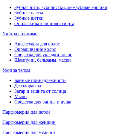
Зубная нить, зубочистки, межзубные ершики
Зубные пасты
Зубные щетки
Ополаскиватели полости рта
Уход за волосами
Аксессуары для волос
Окрашивание волос
Средства для укладки волос
Шампуни, бальзамы, маски
Уход за телом
Банные принадлежности
Дезодоранты
Загар и защита от солнца
Мыло
Средства для ванны и душа
Парфюмерия для детей
Парфюмерия для женщин
Парфюмерия для мужчин