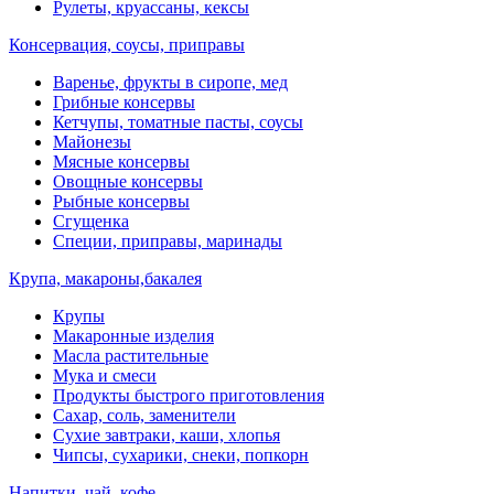
Рулеты, круассаны, кексы
Консервация, соусы, приправы
Варенье, фрукты в сиропе, мед
Грибные консервы
Кетчупы, томатные пасты, соусы
Майонезы
Мясные консервы
Овощные консервы
Рыбные консервы
Сгущенка
Специи, приправы, маринады
Крупа, макароны,бакалея
Крупы
Макаронные изделия
Масла растительные
Мука и смеси
Продукты быстрого приготовления
Сахар, соль, заменители
Сухие завтраки, каши, хлопья
Чипсы, сухарики, снеки, попкорн
Напитки, чай, кофе