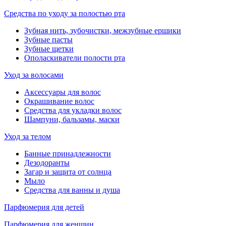
Средства по уходу за полостью рта
Зубная нить, зубочистки, межзубные ершики
Зубные пасты
Зубные щетки
Ополаскиватели полости рта
Уход за волосами
Аксессуары для волос
Окрашивание волос
Средства для укладки волос
Шампуни, бальзамы, маски
Уход за телом
Банные принадлежности
Дезодоранты
Загар и защита от солнца
Мыло
Средства для ванны и душа
Парфюмерия для детей
Парфюмерия для женщин