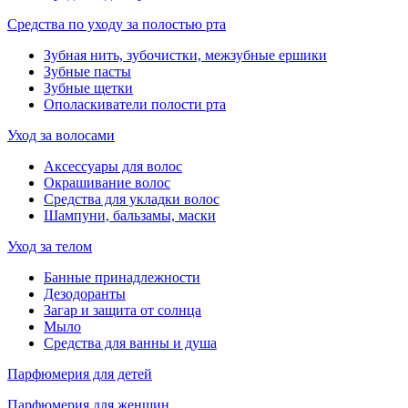
Средства по уходу за полостью рта
Зубная нить, зубочистки, межзубные ершики
Зубные пасты
Зубные щетки
Ополаскиватели полости рта
Уход за волосами
Аксессуары для волос
Окрашивание волос
Средства для укладки волос
Шампуни, бальзамы, маски
Уход за телом
Банные принадлежности
Дезодоранты
Загар и защита от солнца
Мыло
Средства для ванны и душа
Парфюмерия для детей
Парфюмерия для женщин