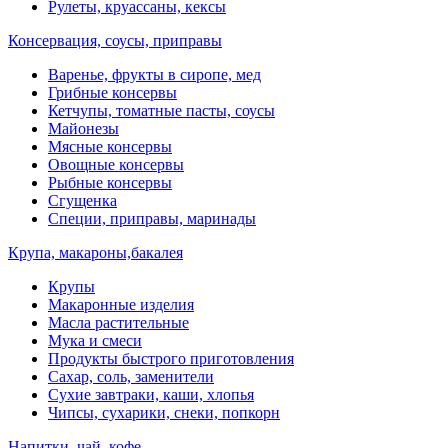
Рулеты, круассаны, кексы
Консервация, соусы, приправы
Варенье, фрукты в сиропе, мед
Грибные консервы
Кетчупы, томатные пасты, соусы
Майонезы
Мясные консервы
Овощные консервы
Рыбные консервы
Сгущенка
Специи, приправы, маринады
Крупа, макароны,бакалея
Крупы
Макаронные изделия
Масла растительные
Мука и смеси
Продукты быстрого приготовления
Сахар, соль, заменители
Сухие завтраки, каши, хлопья
Чипсы, сухарики, снеки, попкорн
Напитки, чай, кофе